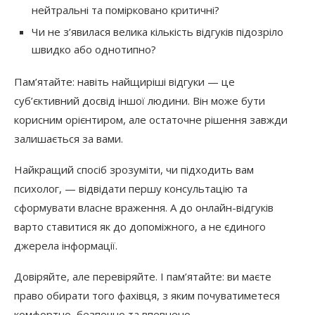
нейтральні та помірковано критичні?
Чи не з’явилася велика кількість відгуків підозріло
швидко або однотипно?
Пам’ятайте: навіть найщиріші відгуки — це
суб’єктивний досвід іншої людини. Він може бути
корисним орієнтиром, але остаточне рішення завжди
залишається за вами.
Найкращий спосіб зрозуміти, чи підходить вам
психолог, — відвідати першу консультацію та
сформувати власне враження. А до онлайн-відгуків
варто ставитися як до допоміжного, а не єдиного
джерела інформації.
Довіряйте, але перевіряйте. І пам’ятайте: ви маєте
право обирати того фахівця, з яким почуватиметеся
комфортно, безпечно та впевнено.