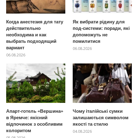
Когда анестезия для тату
Як вибрати рідину для
действительно
под-системи: поради, які
необходима и как
допоможуть не
выбрать подходящий
помилитися
вариант
06.08.2026
06.08.2026
Апарт-готель «Вершина»
Чому італійські сумки
в Яремче: якісний
залишаються символом
відпочинок з особливим
якості та стилю
колоритом
04.08.2026
05.08.2026