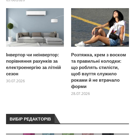
Інвертор чи неінвертор:
Розтяжка, крем з воском
порівняння рахунків за
та правильні колодки:
електроенергію за літній
що роблять стилісти,
сезон
щоб взуття служило
роками й не втрачало
30.07.2026
форми
28.07.2026
ВИБІР РЕДАКТОРІВ