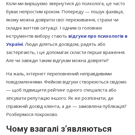
Коли ми вирішуємо звернутися до психолога, це часто
буває непростим кроком. Попереду — пошук фахівця,
якому можна довірити свої переживання, страхи чи
складні життєві ситуації. І одним із головних
інструментів вибору стають
відгуки про психологів в
Україні
. Люди діляться досвідом, радять або
застерігають, і це допомагає скласти перше враження.
Але чи завжди таким відгукам можна довіряти?
На жаль, інтернет переповнений неправдивими
повідомленнями. Фейкові відгуки створюються свідомо
— щоб підвищити рейтинг одного спеціаліста або
зіпсувати репутацію іншого. Як же розпізнати, де
справжній досвід клієнта, а де — замовлена публікація?
Розберімося покроково.
Чому взагалі з’являються