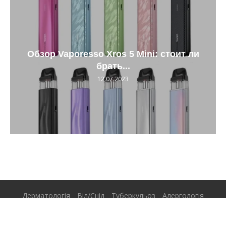
Обзор Vaporesso Xros 5 Mini: стоит ли
брать...
12.07.2023
Дерматологія
Віл/Снід
Туберкульоз
Алергологія
@2026 - Всі права захищені.