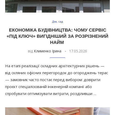
Дім, сад
ЕКОНОМІКА БУДІВНИЦТВА: ЧОМУ СЕРВІС
«ПІД КЛЮЧ» ВИГІДНІШИЙ ЗА РОЗРІЗНЕНИЙ
НАЙМ
від
Клименко Ірина
17.05.2026
На етапі реалізації складних архітектурних рішень —
від скляних офісних перегородок до огороджень терас
— замовник часто постає перед вибором: довірити
проєкт спеціалізованій інженерній компанії або
спробувати оптимізувати витрати, розділивши …