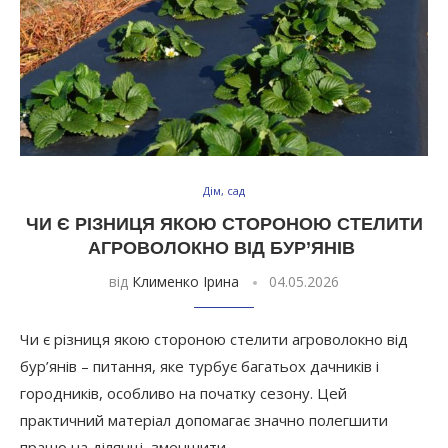
Дім, сад
ЧИ Є РІЗНИЦЯ ЯКОЮ СТОРОНОЮ СТЕЛИТИ
АГРОВОЛОКНО ВІД БУР’ЯНІВ
від
Клименко Ірина
04.05.2026
Чи є різниця якою стороною стелити агроволокно від
бур’янів – питання, яке турбує багатьох дачників і
городників, особливо на початку сезону. Цей
практичний матеріал допомагає значно полегшити
працю на ділянці, зменшити …