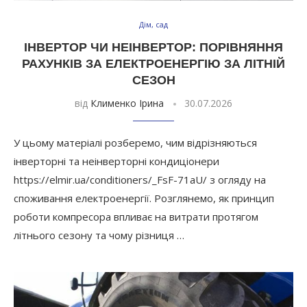
Дім, сад
ІНВЕРТОР ЧИ НЕІНВЕРТОР: ПОРІВНЯННЯ
РАХУНКІВ ЗА ЕЛЕКТРОЕНЕРГІЮ ЗА ЛІТНІЙ
СЕЗОН
від
Клименко Ірина
30.07.2026
У цьому матеріалі розберемо, чим відрізняються
інверторні та неінверторні кондиціонери
https://elmir.ua/conditioners/_FsF-71aU/ з огляду на
споживання електроенергії. Розглянемо, як принцип
роботи компресора впливає на витрати протягом
літнього сезону та чому різниця …