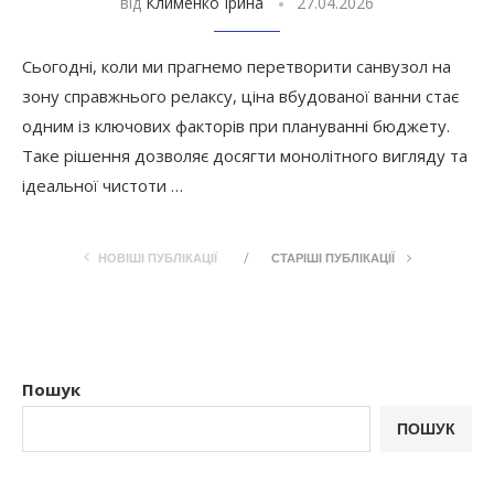
від
Клименко Ірина
27.04.2026
Сьогодні, коли ми прагнемо перетворити санвузол на
зону справжнього релаксу, ціна вбудованої ванни стає
одним із ключових факторів при плануванні бюджету.
Таке рішення дозволяє досягти монолітного вигляду та
ідеальної чистоти …
НОВІШІ ПУБЛІКАЦІЇ
СТАРІШІ ПУБЛІКАЦІЇ
Пошук
ПОШУК