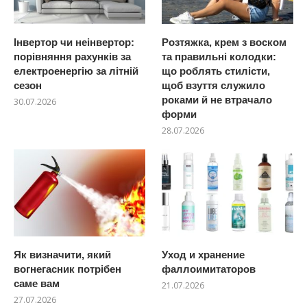
Інвертор чи неінвертор:
Розтяжка, крем з воском
порівняння рахунків за
та правильні колодки:
електроенергію за літній
що роблять стилісти,
сезон
щоб взуття служило
роками й не втрачало
30.07.2026
форми
28.07.2026
Як визначити, який
Уход и хранение
вогнегасник потрібен
фаллоимитаторов
саме вам
21.07.2026
27.07.2026