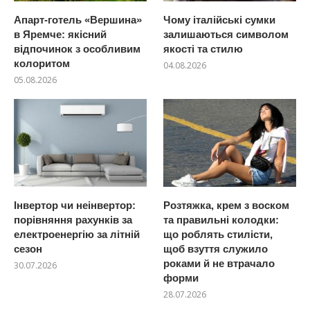
Апарт-готель «Вершина»
Чому італійські сумки
в Яремче: якісний
залишаються символом
відпочинок з особливим
якості та стилю
колоритом
04.08.2026
05.08.2026
Інвертор чи неінвертор:
Розтяжка, крем з воском
порівняння рахунків за
та правильні колодки:
електроенергію за літній
що роблять стилісти,
сезон
щоб взуття служило
роками й не втрачало
30.07.2026
форми
28.07.2026