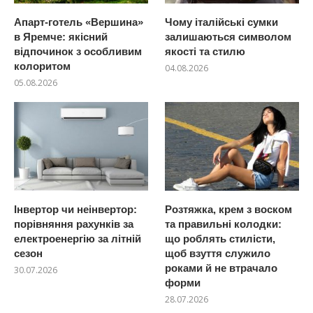
Апарт-готель «Вершина»
Чому італійські сумки
в Яремче: якісний
залишаються символом
відпочинок з особливим
якості та стилю
колоритом
04.08.2026
05.08.2026
Інвертор чи неінвертор:
Розтяжка, крем з воском
порівняння рахунків за
та правильні колодки:
електроенергію за літній
що роблять стилісти,
сезон
щоб взуття служило
роками й не втрачало
30.07.2026
форми
28.07.2026