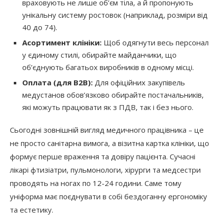
враховують не лише об’єм тіла, а й пропонують
унікальну систему ростовок (наприклад, розміри від
40 до 74).
Асортимент клініки:
Щоб одягнути весь персонал
у єдиному стилі, обирайте майданчики, що
об’єднують багатьох виробників в одному місці.
Оплата (для B2B):
Для офіційних закупівель
медустанов обов’язково обирайте постачальників,
які можуть працювати як з ПДВ, так і без нього.
Сьогодні зовнішній вигляд медичного працівника – це
не просто санітарна вимога, а візитна картка клініки, що
формує перше враження та довіру пацієнта. Сучасні
лікарі фтизіатри, пульмонологи, хірурги та медсестри
проводять на ногах по 12-24 години. Саме тому
уніформа має поєднувати в собі бездоганну ергономіку
та естетику.