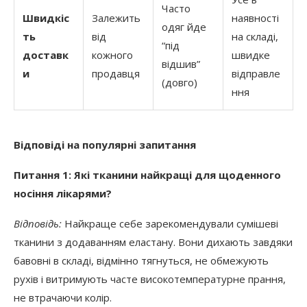
Часто
Швидкіс
Залежить
наявності
одяг йде
ть
від
на складі,
“під
доставк
кожного
швидке
відшив”
и
продавця
відправле
(довго)
ння
Відповіді на популярні запитання
Питання 1: Які тканини найкращі для щоденного
носіння лікарями?
Відповідь:
Найкраще себе зарекомендували сумішеві
тканини з додаванням еластану. Вони дихають завдяки
бавовні в складі, відмінно тягнуться, не обмежують
рухів і витримують часте високотемпературне прання,
не втрачаючи колір.