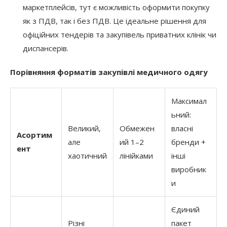
маркетплейсів, тут є можливість оформити покупку
як з ПДВ, так і без ПДВ. Це ідеальне рішення для
офіційних тендерів та закупівель приватних клінік чи
диспансерів.
Порівняння форматів закупівлі медичного одягу
Максимал
ьний:
Великий,
Обмежен
власні
Асортим
але
ий 1–2
бренди +
ент
хаотичний
лінійками
інші
виробник
и
Єдиний
Різні
пакет