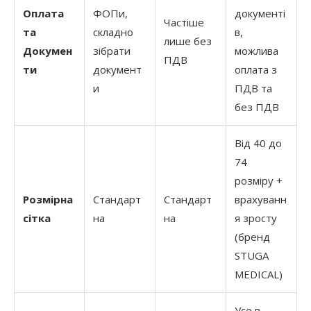
Оплата
ФОПи,
документі
Частіше
та
складно
в,
лише без
Докумен
зібрати
можлива
ПДВ
ти
документ
оплата з
и
ПДВ та
без ПДВ
Від 40 до
74
розміру +
Розмірна
Стандарт
Стандарт
врахуванн
сітка
на
на
я зросту
(бренд
STUGA
MEDICAL)
Усе в