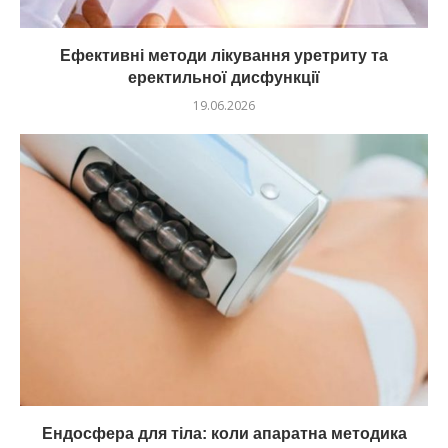
Ефективні методи лікування уретриту та
еректильної дисфункції
19.06.2026
Ендосфера для тіла: коли апаратна методика