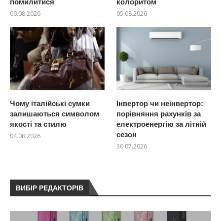
помилитися
колоритом
06.08.2026
05.08.2026
Чому італійські сумки
Інвертор чи неінвертор:
залишаються символом
порівняння рахунків за
якості та стилю
електроенергію за літній
сезон
04.08.2026
30.07.2026
ВИБІР РЕДАКТОРІВ