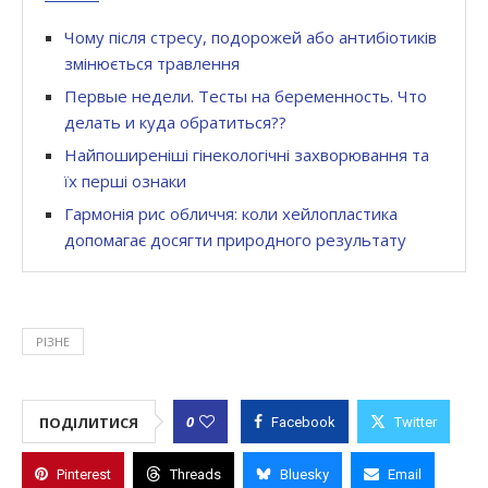
Чому після стресу, подорожей або антибіотиків
змінюється травлення
Первые недели. Тесты на беременность. Что
делать и куда обратиться??
Найпоширеніші гінекологічні захворювання та
їх перші ознаки
Гармонія рис обличчя: коли хейлопластика
допомагає досягти природного результату
РІЗНЕ
0
ПОДІЛИТИСЯ
Facebook
Twitter
Pinterest
Threads
Bluesky
Email