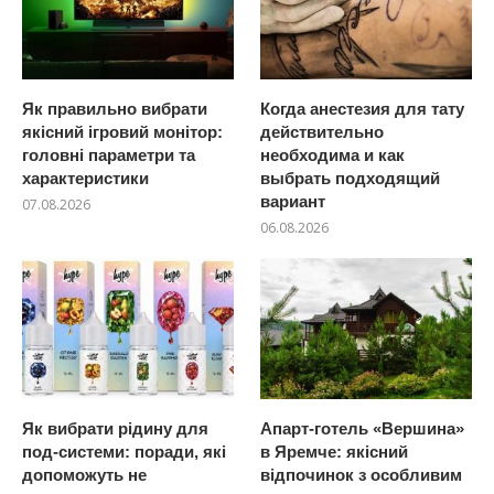
Як правильно вибрати
Когда анестезия для тату
якісний ігровий монітор:
действительно
головні параметри та
необходима и как
характеристики
выбрать подходящий
вариант
07.08.2026
06.08.2026
Як вибрати рідину для
Апарт-готель «Вершина»
под-системи: поради, які
в Яремче: якісний
допоможуть не
відпочинок з особливим