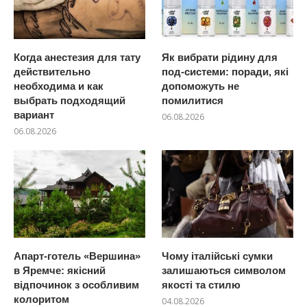
Когда анестезия для тату
Як вибрати рідину для
действительно
под-системи: поради, які
необходима и как
допоможуть не
выбрать подходящий
помилитися
вариант
06.08.2026
06.08.2026
Апарт-готель «Вершина»
Чому італійські сумки
в Яремче: якісний
залишаються символом
відпочинок з особливим
якості та стилю
колоритом
04.08.2026