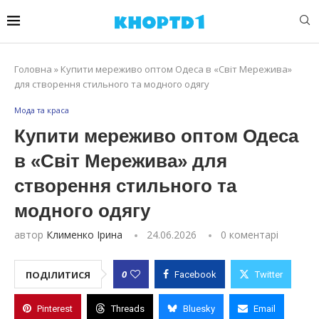
Головна
»
Купити мереживо оптом Одеса в «Світ Мережива»
для створення стильного та модного одягу
Мода та краса
Купити мереживо оптом Одеса
в «Світ Мережива» для
створення стильного та
модного одягу
автор
Клименко Ірина
24.06.2026
0 коментарі
0
ПОДІЛИТИСЯ
Facebook
Twitter
Pinterest
Threads
Bluesky
Email